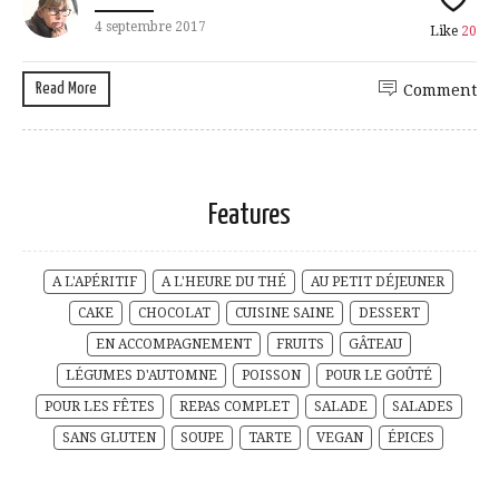
4 septembre 2017
Like
20
Read More
Comment
Features
A L'APÉRITIF
A L'HEURE DU THÉ
AU PETIT DÉJEUNER
CAKE
CHOCOLAT
CUISINE SAINE
DESSERT
EN ACCOMPAGNEMENT
FRUITS
GÂTEAU
LÉGUMES D'AUTOMNE
POISSON
POUR LE GOÛTÉ
POUR LES FÊTES
REPAS COMPLET
SALADE
SALADES
SANS GLUTEN
SOUPE
TARTE
VEGAN
ÉPICES