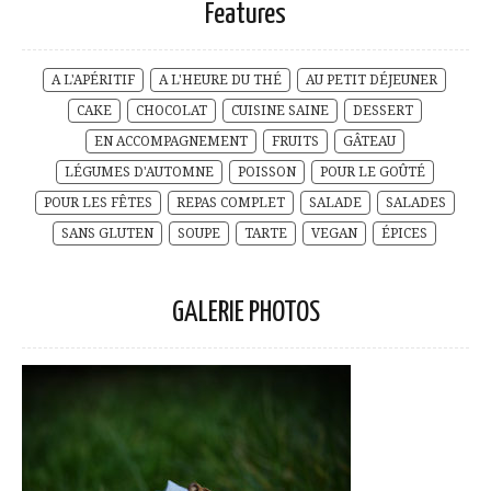
Features
A L'APÉRITIF
A L'HEURE DU THÉ
AU PETIT DÉJEUNER
CAKE
CHOCOLAT
CUISINE SAINE
DESSERT
EN ACCOMPAGNEMENT
FRUITS
GÂTEAU
LÉGUMES D'AUTOMNE
POISSON
POUR LE GOÛTÉ
POUR LES FÊTES
REPAS COMPLET
SALADE
SALADES
SANS GLUTEN
SOUPE
TARTE
VEGAN
ÉPICES
GALERIE PHOTOS