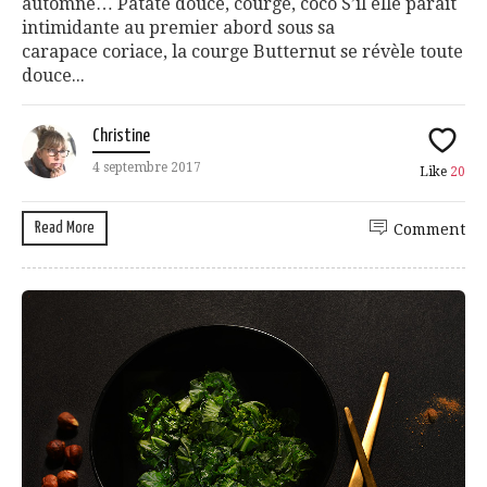
automne… Patate douce, courge, coco S’il elle paraît
intimidante au premier abord sous sa
carapace coriace, la courge Butternut se révèle toute
douce...
Christine
4 septembre 2017
Like
20
Read More
Comment