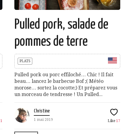
Pulled pork, salade de
pommes de terre
PLATS
Pulled pork ou porc effiloché… Chic ! Il fait
beau… lancez le barbecue Bof ;( Météo
morose… sortez la cocotte;) Et préparez vous
un morceau de tendresse ! Un Pulled...
Christine
1 mai 2019
11
Like
17