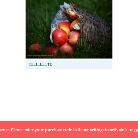
CUEILLETTE
 theme. Please enter your purchase code in theme settings to activate it or
pu