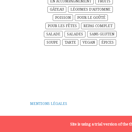
EN ACCOMPAGNEMENT
FRUITS
GÂTEAU
LÉGUMES D'AUTOMNE
POISSON
POUR LE GOÛTÉ
POUR LES FÊTES
REPAS COMPLET
SALADE
SALADES
SANS GLUTEN
SOUPE
TARTE
VEGAN
ÉPICES
MENTIONS LÉGALES
Site is using a trial version of the