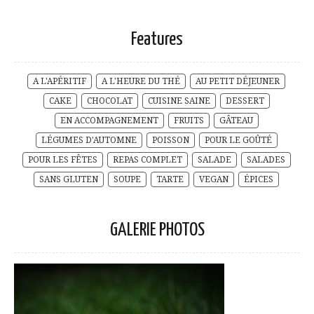
Features
A L'APÉRITIF
A L'HEURE DU THÉ
AU PETIT DÉJEUNER
CAKE
CHOCOLAT
CUISINE SAINE
DESSERT
EN ACCOMPAGNEMENT
FRUITS
GÂTEAU
LÉGUMES D'AUTOMNE
POISSON
POUR LE GOÛTÉ
POUR LES FÊTES
REPAS COMPLET
SALADE
SALADES
SANS GLUTEN
SOUPE
TARTE
VEGAN
ÉPICES
GALERIE PHOTOS