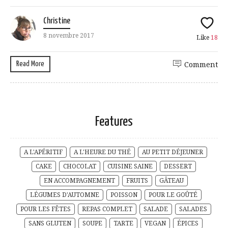
Christine
8 novembre 2017
Like
18
Read More
Comment
Features
A L'APÉRITIF
A L'HEURE DU THÉ
AU PETIT DÉJEUNER
CAKE
CHOCOLAT
CUISINE SAINE
DESSERT
EN ACCOMPAGNEMENT
FRUITS
GÂTEAU
LÉGUMES D'AUTOMNE
POISSON
POUR LE GOÛTÉ
POUR LES FÊTES
REPAS COMPLET
SALADE
SALADES
SANS GLUTEN
SOUPE
TARTE
VEGAN
ÉPICES