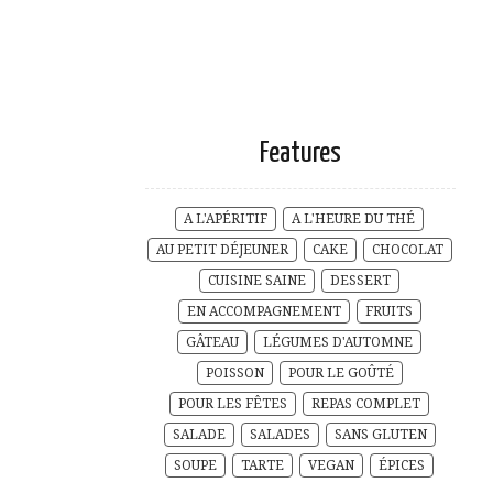
Features
A L'APÉRITIF
A L'HEURE DU THÉ
AU PETIT DÉJEUNER
CAKE
CHOCOLAT
CUISINE SAINE
DESSERT
EN ACCOMPAGNEMENT
FRUITS
GÂTEAU
LÉGUMES D'AUTOMNE
POISSON
POUR LE GOÛTÉ
POUR LES FÊTES
REPAS COMPLET
SALADE
SALADES
SANS GLUTEN
SOUPE
TARTE
VEGAN
ÉPICES