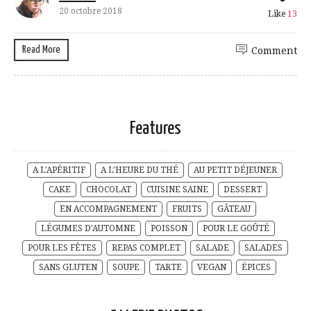
20 octobre 2018
Like
13
Read More
Comment
Features
A L'APÉRITIF
A L'HEURE DU THÉ
AU PETIT DÉJEUNER
CAKE
CHOCOLAT
CUISINE SAINE
DESSERT
EN ACCOMPAGNEMENT
FRUITS
GÂTEAU
LÉGUMES D'AUTOMNE
POISSON
POUR LE GOÛTÉ
POUR LES FÊTES
REPAS COMPLET
SALADE
SALADES
SANS GLUTEN
SOUPE
TARTE
VEGAN
ÉPICES