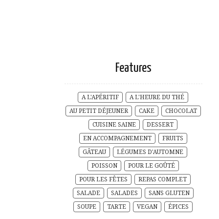
Features
A L'APÉRITIF
A L'HEURE DU THÉ
AU PETIT DÉJEUNER
CAKE
CHOCOLAT
CUISINE SAINE
DESSERT
EN ACCOMPAGNEMENT
FRUITS
GÂTEAU
LÉGUMES D'AUTOMNE
POISSON
POUR LE GOÛTÉ
POUR LES FÊTES
REPAS COMPLET
SALADE
SALADES
SANS GLUTEN
SOUPE
TARTE
VEGAN
ÉPICES