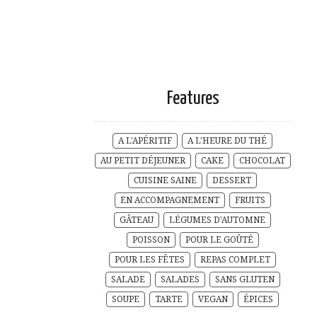
Features
A L'APÉRITIF
A L'HEURE DU THÉ
AU PETIT DÉJEUNER
CAKE
CHOCOLAT
CUISINE SAINE
DESSERT
EN ACCOMPAGNEMENT
FRUITS
GÂTEAU
LÉGUMES D'AUTOMNE
POISSON
POUR LE GOÛTÉ
POUR LES FÊTES
REPAS COMPLET
SALADE
SALADES
SANS GLUTEN
SOUPE
TARTE
VEGAN
ÉPICES