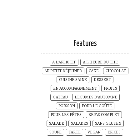
Features
A L'APÉRITIF
A L'HEURE DU THÉ
AU PETIT DÉJEUNER
CAKE
CHOCOLAT
CUISINE SAINE
DESSERT
EN ACCOMPAGNEMENT
FRUITS
GÂTEAU
LÉGUMES D'AUTOMNE
POISSON
POUR LE GOÛTÉ
POUR LES FÊTES
REPAS COMPLET
SALADE
SALADES
SANS GLUTEN
SOUPE
TARTE
VEGAN
ÉPICES