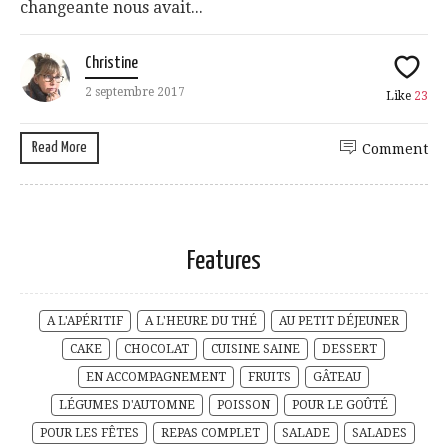
changeante nous avait...
Christine
2 septembre 2017
Like
23
Read More
Comment
Features
A L'APÉRITIF
A L'HEURE DU THÉ
AU PETIT DÉJEUNER
CAKE
CHOCOLAT
CUISINE SAINE
DESSERT
EN ACCOMPAGNEMENT
FRUITS
GÂTEAU
LÉGUMES D'AUTOMNE
POISSON
POUR LE GOÛTÉ
POUR LES FÊTES
REPAS COMPLET
SALADE
SALADES