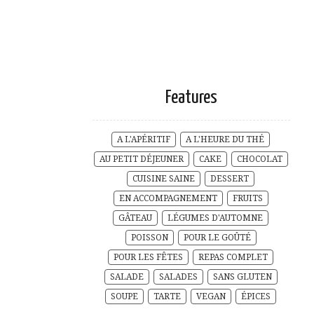
Features
A L'APÉRITIF
A L'HEURE DU THÉ
AU PETIT DÉJEUNER
CAKE
CHOCOLAT
CUISINE SAINE
DESSERT
EN ACCOMPAGNEMENT
FRUITS
GÂTEAU
LÉGUMES D'AUTOMNE
POISSON
POUR LE GOÛTÉ
POUR LES FÊTES
REPAS COMPLET
SALADE
SALADES
SANS GLUTEN
SOUPE
TARTE
VEGAN
ÉPICES