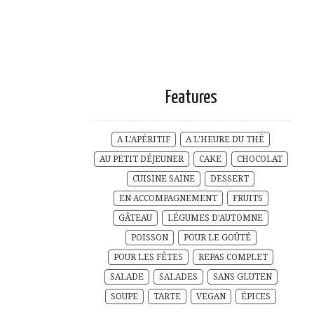
Features
A L'APÉRITIF
A L'HEURE DU THÉ
AU PETIT DÉJEUNER
CAKE
CHOCOLAT
CUISINE SAINE
DESSERT
EN ACCOMPAGNEMENT
FRUITS
GÂTEAU
LÉGUMES D'AUTOMNE
POISSON
POUR LE GOÛTÉ
POUR LES FÊTES
REPAS COMPLET
SALADE
SALADES
SANS GLUTEN
SOUPE
TARTE
VEGAN
ÉPICES