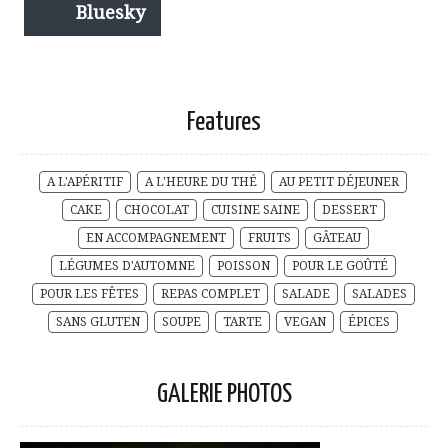
Bluesky
Features
A L'APÉRITIF
A L'HEURE DU THÉ
AU PETIT DÉJEUNER
CAKE
CHOCOLAT
CUISINE SAINE
DESSERT
EN ACCOMPAGNEMENT
FRUITS
GÂTEAU
LÉGUMES D'AUTOMNE
POISSON
POUR LE GOÛTÉ
POUR LES FÊTES
REPAS COMPLET
SALADE
SALADES
SANS GLUTEN
SOUPE
TARTE
VEGAN
ÉPICES
GALERIE PHOTOS