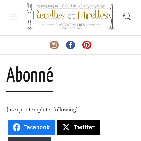
Abonné
[userpro template=following]
Facebook
Twitter