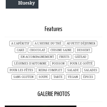
Bluesky
Features
A L'APÉRITIF
A L'HEURE DU THÉ
AU PETIT DÉJEUNER
CAKE
CHOCOLAT
CUISINE SAINE
DESSERT
EN ACCOMPAGNEMENT
FRUITS
GÂTEAU
LÉGUMES D'AUTOMNE
POISSON
POUR LE GOÛTÉ
POUR LES FÊTES
REPAS COMPLET
SALADE
SALADES
SANS GLUTEN
SOUPE
TARTE
VEGAN
ÉPICES
GALERIE PHOTOS